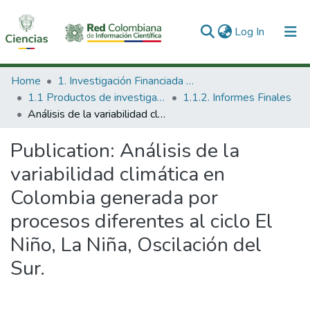
(current)
Log In
Communities & Collections
Home
1. Investigación Financiada con Recursos Públicos
1.1 Productos de investigación
1.1.2. Informes Finales
All of DSpace
Análisis de la variabilidad climática en Colombia generada por procesos diferentes al ciclo El Niño, La Niña, Oscilación del Sur.
Statistics
Publication:
Análisis de la
variabilidad climática en
Colombia generada por
procesos diferentes al ciclo El
Niño, La Niña, Oscilación del
Sur.