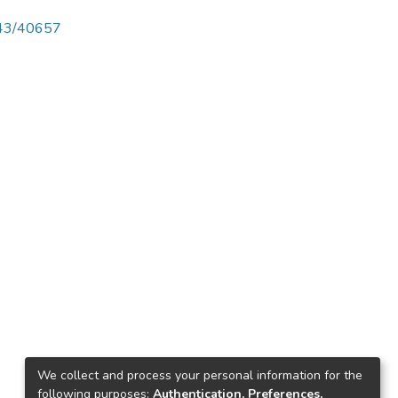
4143/40657
We collect and process your personal information for the
following purposes:
Authentication, Preferences,