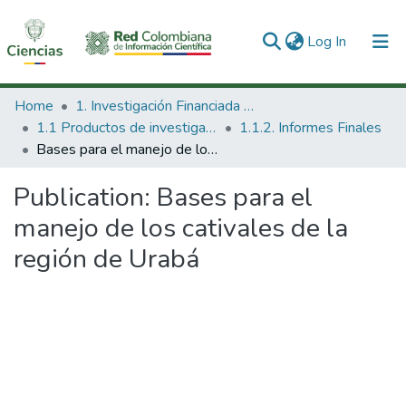
(current)
Log In
Communities & Collections
Home
1. Investigación Financiada con Recursos Públicos
1.1 Productos de investigación
1.1.2. Informes Finales
All of DSpace
Bases para el manejo de los cativales de la región de Urabá
Statistics
Publication:
Bases para el
manejo de los cativales de la
región de Urabá