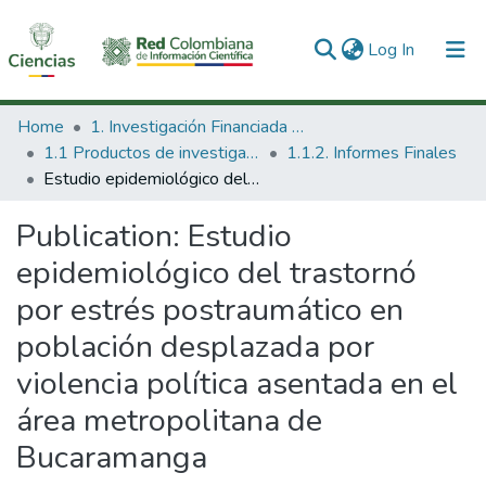
(current)
Log In
Communities & Collections
Home
1. Investigación Financiada con Recursos Públicos
1.1 Productos de investigación
1.1.2. Informes Finales
All of DSpace
Estudio epidemiológico del trastornó por estrés postraumático en población desplazada por violencia política asentada en el área metropolitana de Bucaramanga
Statistics
Publication:
Estudio
epidemiológico del trastornó
por estrés postraumático en
población desplazada por
violencia política asentada en el
área metropolitana de
Bucaramanga