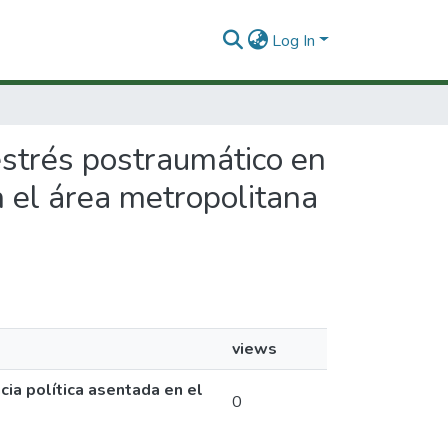
Log In
 estrés postraumático en
n el área metropolitana
views
ia política asentada en el
0