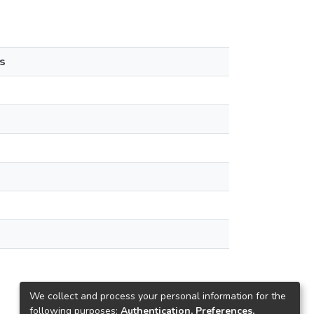
s
We collect and process your personal information for the
following purposes:
Authentication, Preferences,