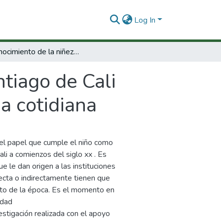
Log In
Reconocimiento de la niñez Santiago de Cali 1890-1930 instituciones, subjetividad y vida cotidiana
tiago de Cali
a cotidiana
 el papel que cumple el niño como
ali a comienzos del siglo xx . Es
ue le dan origen a las instituciones
recta o indirectamente tienen que
exto de la época. Es el momento en
udad
estigación realizada con el apoyo