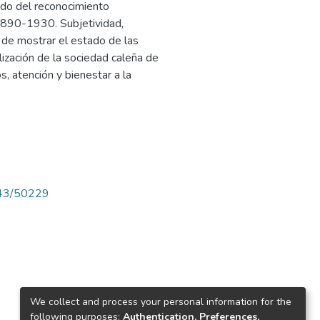
tado del reconocimiento
. 1890-1930. Subjetividad,
 de mostrar el estado de las
lización de la sociedad caleña de
s, atención y bienestar a la
4143/50229
We collect and process your personal information for the
following purposes:
Authentication, Preferences,