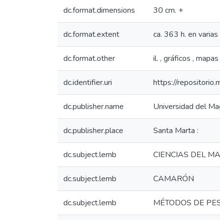
dc.format.dimensions
30 cm. +
dc.format.extent
ca. 363 h. en varias
dc.format.other
il. , gráficos , mapas 
dc.identifier.uri
https://repositori
dc.publisher.name
Universidad del Mag
dc.publisher.place
Santa Marta :
dc.subject.lemb
CIENCIAS DEL M
dc.subject.lemb
CAMARÓN
dc.subject.lemb
MÉTODOS DE PE