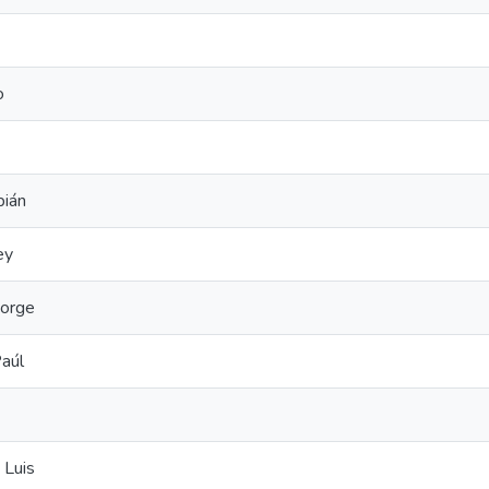
o
bián
ey
Jorge
aúl
 Luis