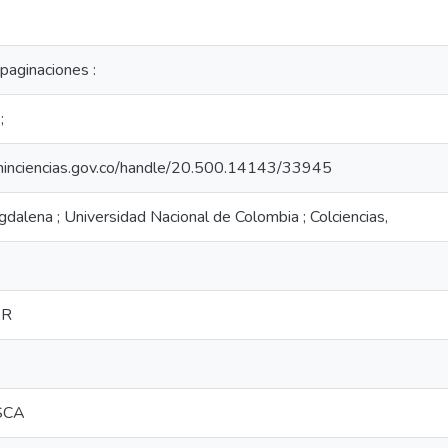
 paginaciones :
;
o.minciencias.gov.co/handle/20.500.14143/33945
dalena ; Universidad Nacional de Colombia ; Colciencias,
AR
SCA