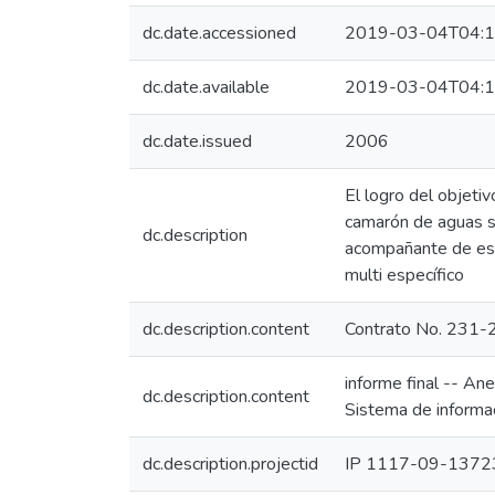
dc.date.accessioned
2019-03-04T04:1
dc.date.available
2019-03-04T04:1
dc.date.issued
2006
El logro del objeti
camarón de aguas so
dc.description
acompañante de est
multi específico
dc.description.content
Contrato No. 231
informe final -- Ane
dc.description.content
Sistema de informac
dc.description.projectid
IP 1117-09-1372