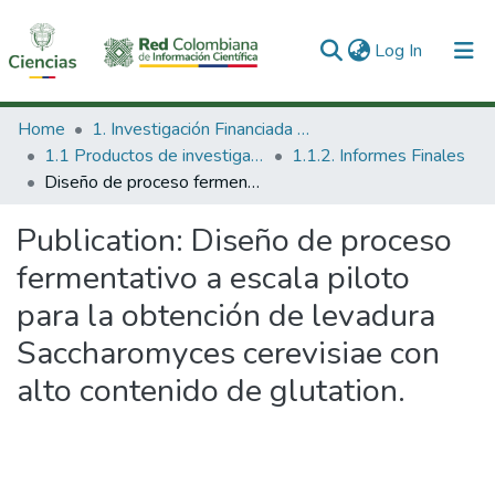
(current)
Log In
Communities & Collections
Home
1. Investigación Financiada con Recursos Públicos
1.1 Productos de investigación
1.1.2. Informes Finales
All of DSpace
Diseño de proceso fermentativo a escala piloto para la obtención de levadura Saccharomyces cerevisiae con alto contenido de glutation.
Statistics
Publication:
Diseño de proceso
fermentativo a escala piloto
para la obtención de levadura
Saccharomyces cerevisiae con
alto contenido de glutation.