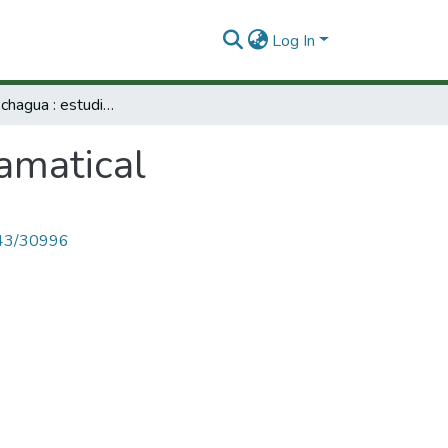
Log In
La lengua Achagua : estudio gramatical
amatical
4143/30996