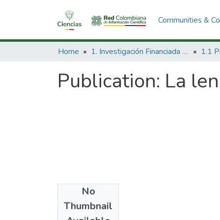
Communities & Col
Home
1. Investigación Financiada con Recursos Públicos
Publication:
La len
No
Date
Thumbnail
1998