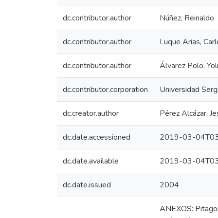
dc.contributor.author
Núñez, Reinaldo
dc.contributor.author
Luque Arias, Carl
dc.contributor.author
Álvarez Polo, Yo
dc.contributor.corporation
Universidad Serg
dc.creator.author
Pérez Alcázar, J
dc.date.accessioned
2019-03-04T03
dc.date.available
2019-03-04T03
dc.date.issued
2004
ANEXOS: Pitagoras