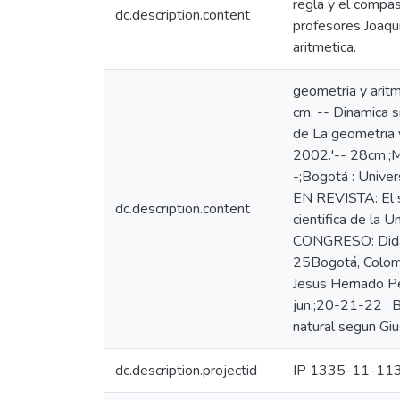
regla y el compas
dc.description.content
profesores Joaqu
aritmetica.
geometria y aritm
cm. -- Dinamica s
de La geometria y
2002.'-- 28cm.;Me
-;Bogotá : Unive
EN REVISTA: El se
dc.description.content
cientifica de la
CONGRESO: Didact
25Bogotá, Colomb
Jesus Hernado Per
jun.;20-21-22 : 
natural segun Giu
dc.description.projectid
IP 1335-11-11