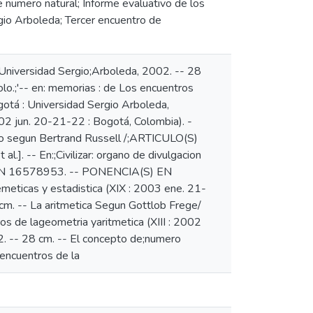
de numero natural; Informe evaluativo de los
gio Arboleda; Tercer encuentro de
: Universidad Sergio;Arboleda, 2002. -- 28
olo.;'-- en: memorias : de Los encuentros
gotá : Universidad Sergio Arboleda,
002 jun. 20-21-22 : Bogotá, Colombia). -
ro segun Bertrand Russell /;ARTICULO(S)
.]. -- En:;Civilizar: organo de divulgacion
-- ISSN 16578953. -- PONENCIA(S) EN
meticas y estadistica (XIX : 2003 ene. 21-
cm. -- La aritmetica Segun Gottlob Frege/
os de lageometria yaritmetica (XIII : 2002
2. -- 28 cm. -- El concepto de;numero
 encuentros de la