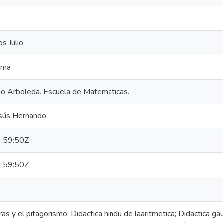
os Julio
lima
io Arboleda. Escuela de Matematicas.
esús Hernando
:59:50Z
:59:50Z
 y el pitagorismo; Didactica hindu de laaritmetica; Didactica gaus