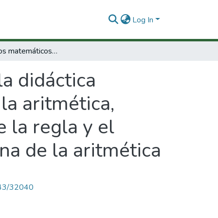
Log In
Fundamentos matemáticos de la didáctica matemática. Parte1 :didáctica pitagórica de la aritmética, didáctica hindú de la aritmética, didáctica de la regla y el compás de la aritmética y didáctica gaussiana de la aritmética
a didáctica
la aritmética,
 la regla y el
na de la aritmética
4143/32040