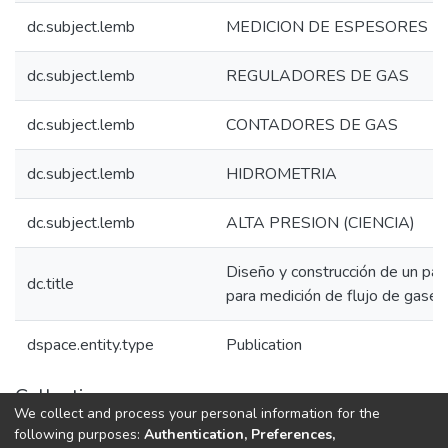
dc.subject.lemb
MEDICION DE ESPESORES
dc.subject.lemb
REGULADORES DE GAS
dc.subject.lemb
CONTADORES DE GAS
dc.subject.lemb
HIDROMETRIA
dc.subject.lemb
ALTA PRESION (CIENCIA)
Diseño y construcción de un pa
dc.title
para medición de flujo de gases
dspace.entity.type
Publication
Collections
We collect and process your personal information for the
1.1.2. Informes Finales
following purposes:
Authentication, Preferences,