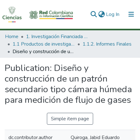
(current)
Log In
Communities & Collections
Home
1. Investigación Financiada con Recursos Públicos
1.1 Productos de investigación
1.1.2. Informes Finales
All of DSpace
Diseño y construcción de un patrón secundario tipo cámara húmeda para medición de flujo de gases
Statistics
Publication:
Diseño y
construcción de un patrón
secundario tipo cámara húmeda
para medición de flujo de gases
Simple item page
dc.contributor.author
Quiroga, Jabid Eduardo