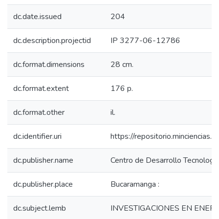
dc.date.issued
204
dc.description.projectid
IP 3277-06-12786
dc.format.dimensions
28 cm.
dc.format.extent
176 p.
dc.format.other
il.
dc.identifier.uri
https://repositorio.minciencia
dc.publisher.name
Centro de Desarrollo Tecnologic
dc.publisher.place
Bucaramanga :
dc.subject.lemb
INVESTIGACIONES EN ENERG