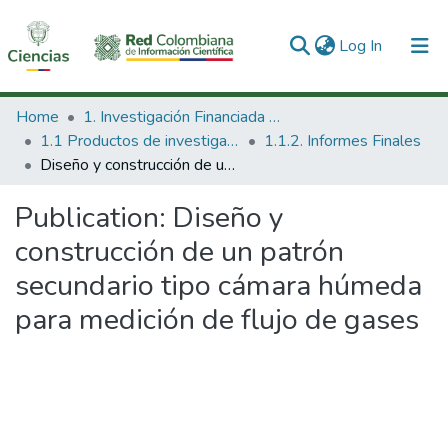
(current)
Log In
Communities & Collections
Home
1. Investigación Financiada con Recursos Públicos
1.1 Productos de investigación
1.1.2. Informes Finales
All of DSpace
Diseño y construcción de un patrón secundario tipo cámara húmeda para medición de flujo de gases
Statistics
Publication:
Diseño y
construcción de un patrón
secundario tipo cámara húmeda
para medición de flujo de gases