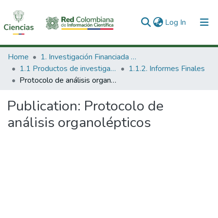
(current)
Log In
Communities & Collections
Home
1. Investigación Financiada con Recursos Públicos
1.1 Productos de investigación
1.1.2. Informes Finales
All of DSpace
Protocolo de análisis organolépticos
Statistics
Publication:
Protocolo de
análisis organolépticos