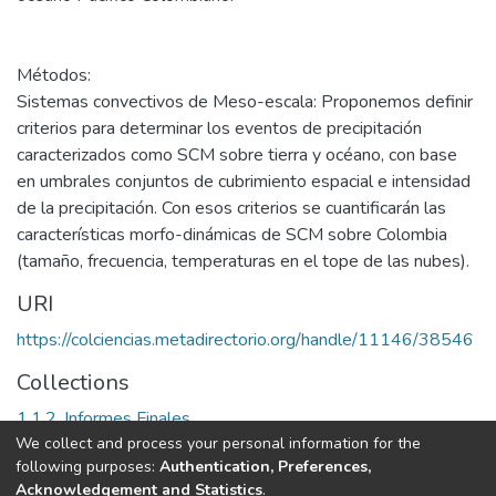
Métodos:
Sistemas convectivos de Meso-escala: Proponemos definir
criterios para determinar los eventos de precipitación
caracterizados como SCM sobre tierra y océano, con base
en umbrales conjuntos de cubrimiento espacial e intensidad
de la precipitación. Con esos criterios se cuantificarán las
características morfo-dinámicas de SCM sobre Colombia
(tamaño, frecuencia, temperaturas en el tope de las nubes).
URI
https://colciencias.metadirectorio.org/handle/11146/38546
Collections
1.1.2. Informes Finales
We collect and process your personal information for the
following purposes:
Authentication, Preferences,
Full item page
Acknowledgement and Statistics
.