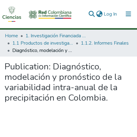
(current)
Log In
Communities & Collections
Home
1. Investigación Financiada con Recursos Públicos
1.1 Productos de investigación
1.1.2. Informes Finales
All of DSpace
Diagnóstico, modelación y pronóstico de la variabilidad intra-anual de la precipitación en Colombia.
Statistics
Publication:
Diagnóstico,
modelación y pronóstico de la
variabilidad intra-anual de la
precipitación en Colombia.