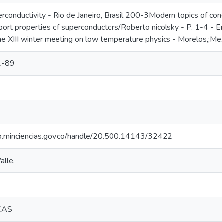
rconductivity - Rio de Janeiro, Brasil 200-3Modern topics of co
rt properties of superconductors/Roberto nicolsky - P. 1-4 - En: P
he XIII winter meeting on low temperature physics - Morelos,;M
1-89
rio.minciencias.gov.co/handle/20.500.14143/32422
alle,
CAS