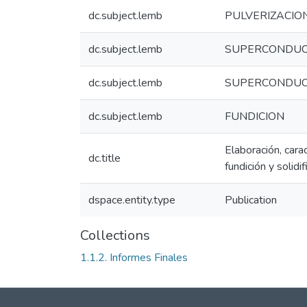
dc.subject.lemb
PULVERIZACION
dc.subject.lemb
SUPERCONDUC
dc.subject.lemb
SUPERCONDUC
dc.subject.lemb
FUNDICION
Elaboración, car
dc.title
fundición y solidif
dspace.entity.type
Publication
Collections
1.1.2. Informes Finales