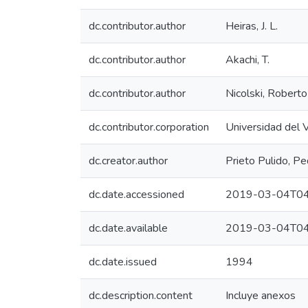
dc.contributor.author
Heiras, J. L.
dc.contributor.author
Akachi, T.
dc.contributor.author
Nicolski, Roberto
dc.contributor.corporation
Universidad del V
dc.creator.author
Prieto Pulido, P
dc.date.accessioned
2019-03-04T04
dc.date.available
2019-03-04T04
dc.date.issued
1994
dc.description.content
Incluye anexos