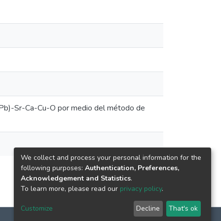
i- (Pb)-Sr-Ca-Cu-O por medio del método de
We collect and process your personal information for the
following purposes:
Authentication, Preferences,
Acknowledgement and Statistics
.
To learn more, please read our
privacy policy
.
Customize
Decline
That's ok