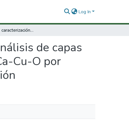
Log In
Elaboración, caracterización y análisis de capas superconductoras del sistema Bi- (Pb)-Sr-Ca-Cu-O por medio del método de fundición y solidificación
análisis de capas
-Ca-Cu-O por
ión