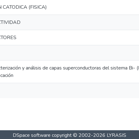
 CATODICA (FISICA)
TIVIDAD
TORES
acterización y análisis de capas superconductoras del sistema B
icación
DSpace software
copyright © 2002-2026
LYRASIS