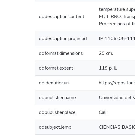
temperature supe
dc.description.content
EN LIBRO: Transpo
Proceedings of t
dc.description.projectid
IP 1106-05-11
dc.format.dimensions
29 cm.
dc.format.extent
119 p. il.
dc.identifier.uri
https://reposito
dc.publisher.name
Universidad del V
dc.publisher.place
Cali :
dc.subject.lemb
CIENCIAS BASI