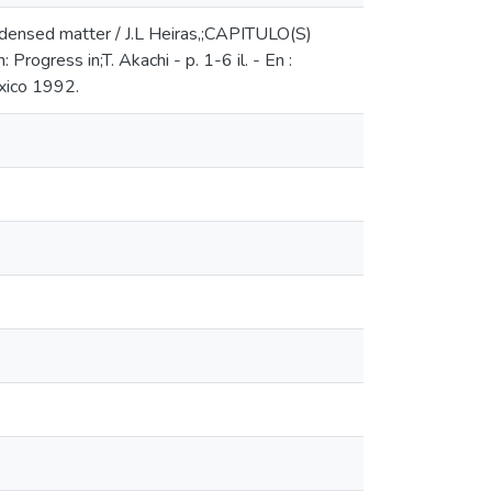
ndensed matter / J.L Heiras,;CAPITULO(S)
rogress in;T. Akachi - p. 1-6 il. - En :
exico 1992.