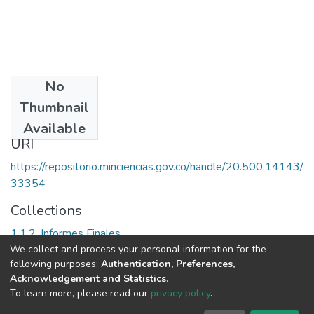
No
Date
Thumbnail
2005
Available
URI
https://repositorio.minciencias.gov.co/handle/20.500.14143/
33354
Collections
1.1.2. Informes Finales
We collect and process your personal information for the
following purposes:
Authentication, Preferences,
Full item page
Acknowledgement and Statistics
.
To learn more, please read our
privacy policy
.
DSpace software
copyright © 2002-2026
LYRASIS