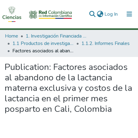
(current)
Log In
Communities & Collections
Home
1. Investigación Financiada con Recursos Públicos
1.1 Productos de investigación
1.1.2. Informes Finales
All of DSpace
Factores asociados al abandono de la lactancia materna exclusiva y costos de la lactancia en el primer mes posparto en Cali, Colombia
Statistics
Publication:
Factores asociados
al abandono de la lactancia
materna exclusiva y costos de la
lactancia en el primer mes
posparto en Cali, Colombia