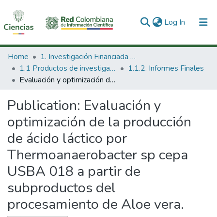
(current)
Log In
Communities & Collections
Home
1. Investigación Financiada con Recursos Públicos
1.1 Productos de investigación
1.1.2. Informes Finales
All of DSpace
Evaluación y optimización de la producción de ácido láctico por Thermoanaerobacter sp cepa USBA 018 a partir de subproductos del procesamiento de Aloe vera.
Statistics
Publication:
Evaluación y
optimización de la producción
de ácido láctico por
Thermoanaerobacter sp cepa
USBA 018 a partir de
subproductos del
procesamiento de Aloe vera.