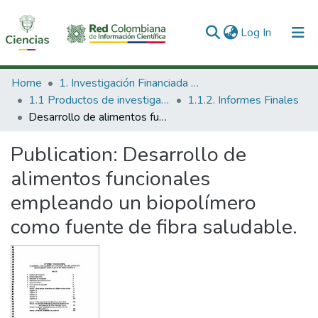
(current)
Log In
Communities & Collections
Home
1. Investigación Financiada con Recursos Públicos
1.1 Productos de investigación
1.1.2. Informes Finales
All of DSpace
Desarrollo de alimentos funcionales empleando un biopolímero como fuente de fibra saludable.
Statistics
Publication:
Desarrollo de
alimentos funcionales
empleando un biopolímero
como fuente de fibra saludable.