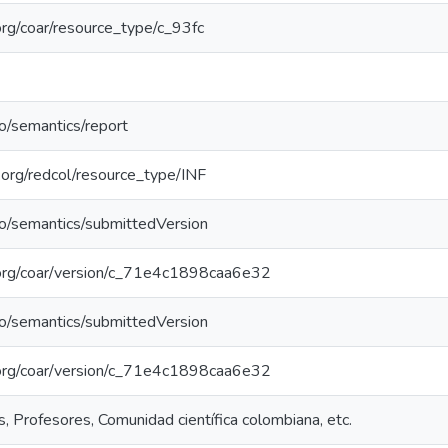
.org/coar/resource_type/c_93fc
po/semantics/report
l.org/redcol/resource_type/INF
po/semantics/submittedVersion
l.org/coar/version/c_71e4c1898caa6e32
po/semantics/submittedVersion
l.org/coar/version/c_71e4c1898caa6e32
, Profesores, Comunidad científica colombiana, etc.