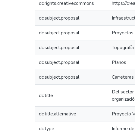
dc.rights.creativecommons
https://cr
dc.subject.proposal
Infraestruct
dc.subject.proposal
Proyectos 
dc.subject.proposal
Topografía
dc.subject.proposal
Planos
dc.subject.proposal
Carreteras 
Del sector 
dc.title
organizació
dc.title.alternative
Proyecto Vi
dc.type
Informe de 