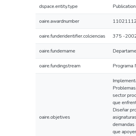
dspace.entity.type
Publication
oaire.awardnumber
1102111
oaire.funderidentifier.colciencias
375 -200
oaire.fundername
Departamen
oaire.fundingstream
Programa N
Implementa
Problemas,
sector prod
que enfrent
Diseñar pr
oaire.objetives
asignaturas
demandas d
que apoyen 