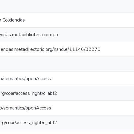
 Colciencias
iencias.metabiblioteca.com.co
lciencias.metadirectorio.org/handle/11146/38870
po/semantics/openAccess
.org/coar/access_right/c_abf2
po/semantics/openAccess
.org/coar/access_right/c_abf2