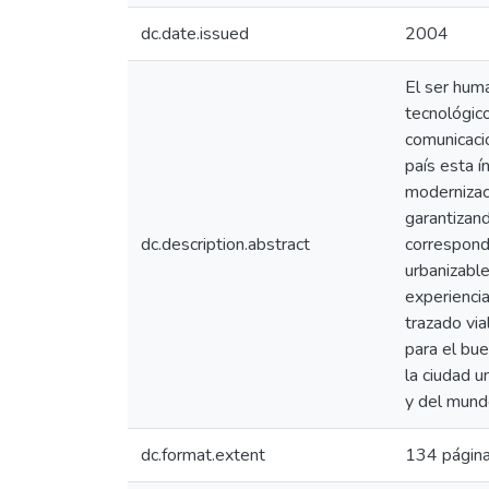
dc.date.issued
2004
El ser huma
tecnológic
comunicacio
país esta 
modernizaci
garantizand
dc.description.abstract
corresponde
urbanizable
experiencia
trazado via
para el bue
la ciudad u
y del mund
dc.format.extent
134 págin