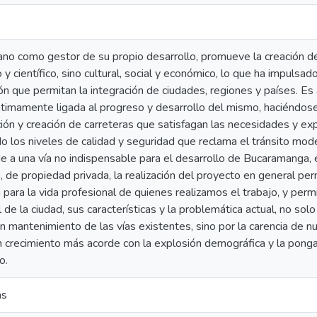
no como gestor de su propio desarrollo, promueve la creación de
o y científico, sino cultural, social y económico, lo que ha impulsa
́n que permitan la integración de ciudades, regiones y países. Es a
íntimamente ligada al progreso y desarrollo del mismo, haciéndo
ón y creación de carreteras que satisfagan las necesidades y ex
o los niveles de calidad y seguridad que reclama el tránsito mod
 a una vía no indispensable para el desarrollo de Bucaramanga, e
, de propiedad privada, la realización del proyecto en general permi
 para la vida profesional de quienes realizamos el trabajo, y permi
l de la ciudad, sus características y la problemática actual, no so
n mantenimiento de las vías existentes, sino por la carencia de 
n crecimiento más acorde con la explosión demográfica y la ponga
o.
as