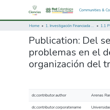
Communities & Col
Home
1. Investigación Financiada con Recursos Públicos
Publication:
Del se
problemas en el d
organización del t
dc.contributor.author
Arenas Ram
dc.contributor.corporatename
Universida