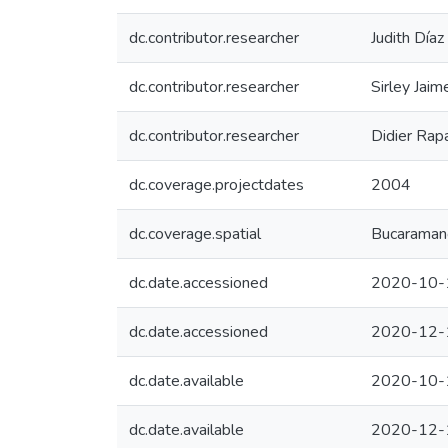
dc.contributor.researcher
Judith Día
dc.contributor.researcher
Sirley Jaim
dc.contributor.researcher
Didier Rapa
dc.coverage.projectdates
2004
dc.coverage.spatial
Bucaramang
dc.date.accessioned
2020-10-
dc.date.accessioned
2020-12-
dc.date.available
2020-10-
dc.date.available
2020-12-