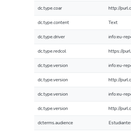
dc.type.coar
http://purl
dc.type.content
Text
dc.type.driver
info:eu-re
dc.type.redcol
https://pur
dc.type.version
info:eu-re
dc.type.version
http://pur
dc.type.version
info:eu-re
dc.type.version
http://pur
dcterms.audience
Estudiantes