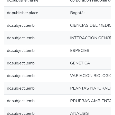
dc.publisher.name
Corporacion Nacional de 
dc.publisher.place
Bogotá :
dc.subject.lemb
CIENCIAS DEL MEDIO 
dc.subject.lemb
INTERACCION GENOTI
dc.subject.lemb
ESPECIES
dc.subject.lemb
GENETICA
dc.subject.lemb
VARIACION BIOLOGICA
dc.subject.lemb
PLANTAS NATURALIZ
dc.subject.lemb
PRUEBAS AMBIENTAL
dc.subject.lemb
ANALISIS