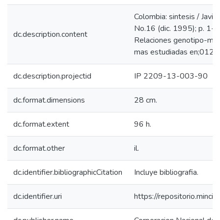
Colombia: sintesis / Javi
No.16 (dic. 1995); p. 1
dc.description.content
Relaciones genotipo-med
mas estudiadas en;012
dc.description.projectid
IP 2209-13-003-90
dc.format.dimensions
28 cm.
dc.format.extent
96 h.
dc.format.other
il.
dc.identifier.bibliographicCitation
Incluye bibliografia.
dc.identifier.uri
https://repositorio.min