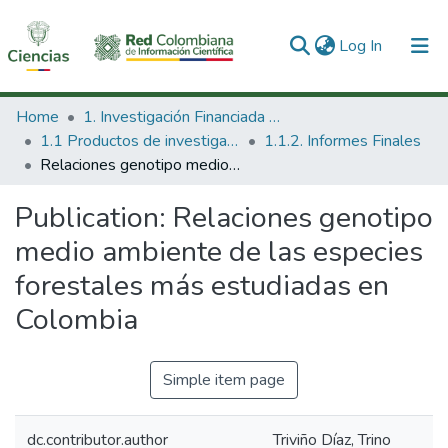
(current)
Log In
Communities & Collections
Home
1. Investigación Financiada con Recursos Públicos
1.1 Productos de investigación
1.1.2. Informes Finales
All of DSpace
Relaciones genotipo medio ambiente de las especies forestales más estudiadas en Colombia
Statistics
Publication:
Relaciones genotipo
medio ambiente de las especies
forestales más estudiadas en
Colombia
Simple item page
dc.contributor.author
Triviño Díaz, Trino