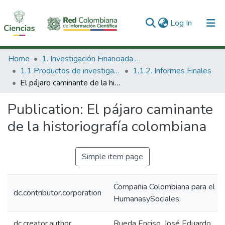
(current)
Log In
Communities & Collections
Home
1. Investigación Financiada con Recursos Públicos
1.1 Productos de investigación
1.1.2. Informes Finales
All of DSpace
El pájaro caminante de la historiografía colombiana
Statistics
Publication:
El pájaro caminante
de la historiografía colombiana
Simple item page
Compañia Colombiana para el Des
dc.contributor.corporation
HumanasySociales.
dc.creator.author
Rueda Enciso, José Eduardo