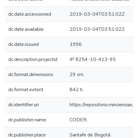
dc.date.accessioned
2019-03-04T03:51:02Z
dc.date.available
2019-03-04T03:51:02Z
dc.date.issued
1996
dc.description.projectid
IP 8254-10-413-95
dc.format.dimensions
29 cm.
dc.format.extent
842 h.
dc.identifier.uri
https://repositorio.minciencia
dc.publisher.name
CODER,
dc.publisher.place
Santafe de Bogotá :