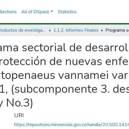
lections
All of DSpace
Statistics
1.1 Productos de investigación
1.1.2. Informes Finales
ma sectorial de desarrol
 protección de nuevas en
itopenaeus vannamei var
, (subcomponente 3. desa
y No.3)
URI
https://repositorio.minciencias.gov.co/handle/20.500.1