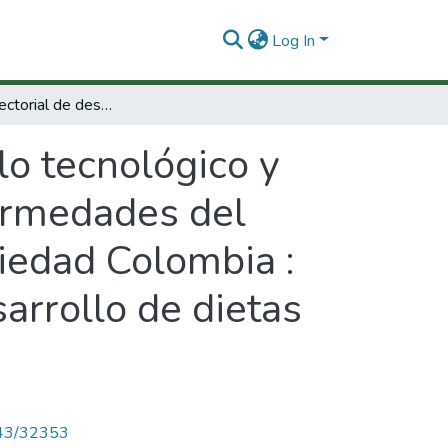
Log In
Programa sectorial de desarrollo tecnológico y científico para la protección de nuevas enfermedades del camarón marino Litopenaeus vannamei variedad Colombia :(componentes No.1, (subcomponente 3. desarrollo de dietas bioseguras), No.2 y No.3)
lo tecnológico y
fermedades del
iedad Colombia :
rrollo de dietas
4143/32353