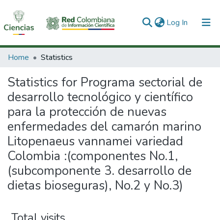
(current)
Log In
Communities & Collections
Home
Statistics
All of DSpace
Statistics for Programa sectorial de
desarrollo tecnológico y científico
para la protección de nuevas
enfermedades del camarón marino
Litopenaeus vannamei variedad
Colombia :(componentes No.1,
(subcomponente 3. desarrollo de
dietas bioseguras), No.2 y No.3)
Total visits