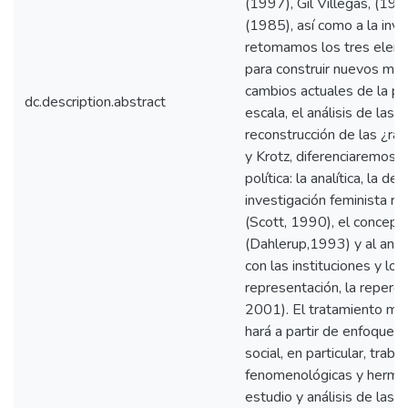
(1997), Gil Villegas, (19
(1985), así como a la inves
retomamos los tres elem
para construir nuevos ma
cambios actuales de la po
dc.description.abstract
escala, el análisis de las
reconstrucción de las ¿ra
y Krotz, diferenciaremos t
política: la analítica, la de
investigación feminista r
(Scott, 1990), el concept
(Dahlerup,1993) y al anál
con las instituciones y lo
representación, la reperc
2001). El tratamiento met
hará a partir de enfoques 
social, en particular, tra
fenomenológicas y hermen
estudio y análisis de las 