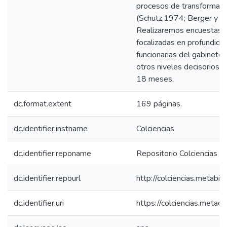
procesos de transformaci
(Schutz,1974; Berger y L
Realizaremos encuestas cu
focalizadas en profundidad
funcionarias del gabinete d
otros niveles decisorios y
18 meses.
dc.format.extent
169 páginas.
dc.identifier.instname
Colciencias
dc.identifier.reponame
Repositorio Colciencias
dc.identifier.repourl
http://colciencias.metabib
dc.identifier.uri
https://colciencias.meta