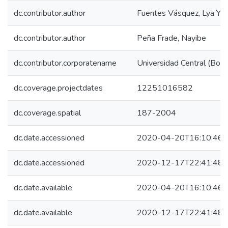
dc.contributor.author
Fuentes Vásquez, Lya Ya
dc.contributor.author
Peña Frade, Nayibe
dc.contributor.corporatename
Universidad Central (Bogo
dc.coverage.projectdates
12251016582
dc.coverage.spatial
187-2004
dc.date.accessioned
2020-04-20T16:10:46Z
dc.date.accessioned
2020-12-17T22:41:48Z
dc.date.available
2020-04-20T16:10:46Z
dc.date.available
2020-12-17T22:41:48Z