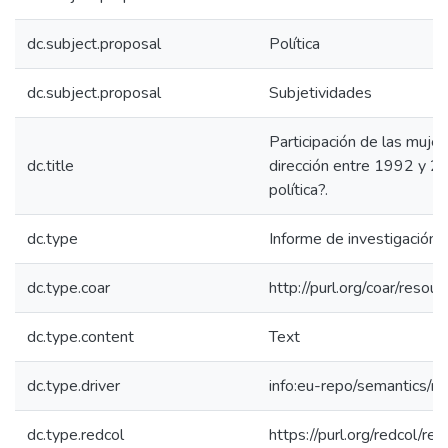
dc.subject.proposal
Política
dc.subject.proposal
Subjetividades
Participación de las muje
dc.title
dirección entre 1992 y 20
política?.
dc.type
Informe de investigación
dc.type.coar
http://purl.org/coar/reso
dc.type.content
Text
dc.type.driver
info:eu-repo/semantics/re
dc.type.redcol
https://purl.org/redcol/r