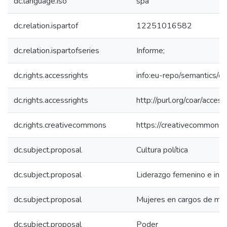
dc.language.iso
spa
dc.relation.ispartof
12251016582
dc.relation.ispartofseries
Informe;
dc.rights.accessrights
info:eu-repo/semantics/
dc.rights.accessrights
http://purl.org/coar/acces
dc.rights.creativecommons
https://creativecommons.o
dc.subject.proposal
Cultura política
dc.subject.proposal
Liderazgo femenino e inves
dc.subject.proposal
Mujeres en cargos de may
dc.subject.proposal
Poder