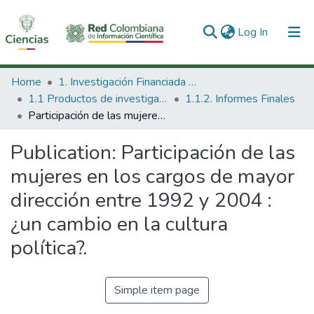
(current)
Log In
Communities & Collections
Home
1. Investigación Financiada con Recursos Públicos
1.1 Productos de investigación
1.1.2. Informes Finales
All of DSpace
Participación de las mujeres en los cargos de mayor dirección entre 1992 y 2004 : ¿un cambio en la cultura política?.
Statistics
Publication:
Participación de las
mujeres en los cargos de mayor
dirección entre 1992 y 2004 :
¿un cambio en la cultura
política?.
Simple item page