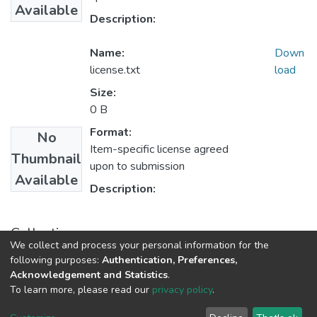
Available
Description:
Name:
Down
license.txt
load
Size:
0 B
Format:
No
Item-specific license agreed
Thumbnail
upon to submission
Available
Description:
Collections
We collect and process your personal information for the
1.1.2. Informes Finales
following purposes:
Authentication, Preferences,
Acknowledgement and Statistics
.
To learn more, please read our
privacy policy
.
DSpace software
copyright © 2002-2026
LYRASIS
Cookie
Privacy
End User
Send