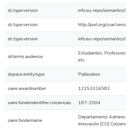
dc.type.version
info:eu-repo/semantics/s
dc.type.version
http://purl.org/coar/ver
dc.type.version
info:eu-repo/semantics/s
Estudiantes, Profesores, 
dcterms.audience
etc.
dspace.entity.type
Publication
oaire.awardnumber
12251016582
oaire.funderidentifier.colciencias
187-2004
Departamento Administrat
oaire.fundername
Innovación [CO] Colcienci