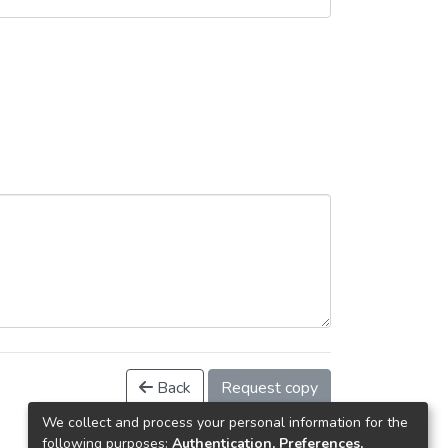
Back
Request copy
We collect and process your personal information for the
following purposes:
Authentication, Preferences,