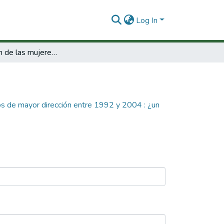
Log In
Participación de las mujeres en los cargos de mayor dirección entre 1992 y 2004 : ¿un cambio en la cultura política?.
gos de mayor dirección entre 1992 y 2004 : ¿un