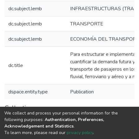
dc.subject.lemb
INFRAESTRUCTURAS (TRAN
dc.subject.lemb
TRANSPORTE
dc.subject.lemb
ECONOMÍA DEL TRANSPORT
Para estructurar e implementar
cuantificar la demanda futura y 
dc.title
transporte de pasajeros en los 
fluvial, ferroviario y aéreo y a ni
dspace.entity.type
Publication
Collections
We collect and process your personal information for the
1.1.2. Informes Finales
following purposes:
Authentication, Preferences,
Acknowledgement and Statistics
.
To learn more, please read our
privacy policy
.
DSpace software
copyright © 2002-2026
LYRASIS