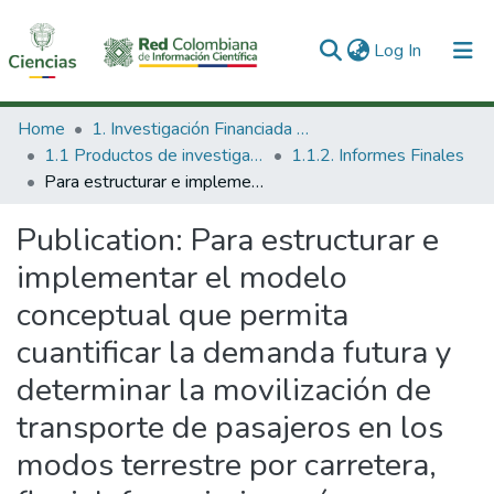
(current)
Log In
Communities & Collections
Home
1. Investigación Financiada con Recursos Públicos
1.1 Productos de investigación
1.1.2. Informes Finales
All of DSpace
Para estructurar e implementar el modelo conceptual que permita cuantificar la demanda futura y determinar la movilización de transporte de pasajeros en los modos terrestre por carretera, fluvial, ferroviario y aéreo y a nivel nacional e internacional
Statistics
Publication:
Para estructurar e
implementar el modelo
conceptual que permita
cuantificar la demanda futura y
determinar la movilización de
transporte de pasajeros en los
modos terrestre por carretera,