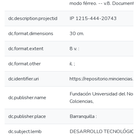
modo férreo. -- v.8. Documento I
dc.description.projectid
IP 1215-444-20743
dc.format.dimensions
30 cm.
dc.format.extent
8 v. :
dc.format.other
il. ;
dc.identifier.uri
https://repositorio.minciencia
Fundación Universidad del Norte 
dc.publisher.name
Colciencias,
dc.publisher.place
Barranquilla :
dc.subject.lemb
DESARROLLO TECNOLÓGICO