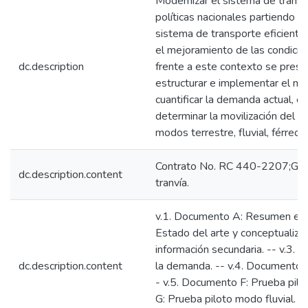
Modernizar el sistema de transpo
políticas nacionales partiendo d
sistema de transporte eficiente
el mejoramiento de las condicio
dc.description
frente a este contexto se prese
estructurar e implementar el m
cuantificar la demanda actual, e
determinar la movilización del t
modos terrestre, fluvial, férreo 
Contrato No. RC 440-2207;Grup
dc.description.content
tranvía.
v.1. Documento A: Resumen ejec
Estado del arte y conceptualiza
información secundaria. -- v.3.
dc.description.content
la demanda. -- v.4. Documento D
- v.5. Documento F: Prueba pil
G: Prueba piloto modo fluvial. 