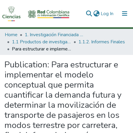
(current)
Log In
Communities & Collections
Home
1. Investigación Financiada con Recursos Públicos
1.1 Productos de investigación
1.1.2. Informes Finales
All of DSpace
Para estructurar e implementar el modelo conceptual que permita cuantificar la demanda futura y determinar la movilización de transporte de pasajeros en los modos terrestre por carretera, fluvial, ferroviario y aéreo y a nivel nacional e internacional
Statistics
Publication:
Para estructurar e
implementar el modelo
conceptual que permita
cuantificar la demanda futura y
determinar la movilización de
transporte de pasajeros en los
modos terrestre por carretera,