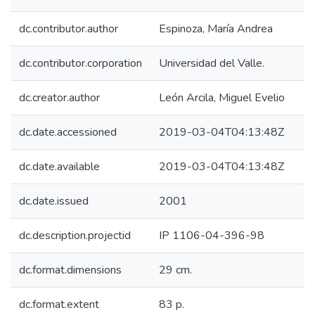
dc.contributor.author
Espinoza, María Andrea
dc.contributor.corporation
Universidad del Valle.
dc.creator.author
León Arcila, Miguel Evelio
dc.date.accessioned
2019-03-04T04:13:48Z
dc.date.available
2019-03-04T04:13:48Z
dc.date.issued
2001
dc.description.projectid
IP 1106-04-396-98
dc.format.dimensions
29 cm.
dc.format.extent
83 p.