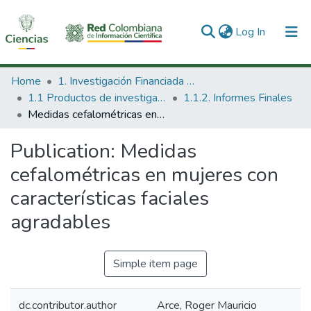
(current)
Log In
Communities & Collections
Home
1. Investigación Financiada con Recursos Públicos
1.1 Productos de investigación
1.1.2. Informes Finales
All of DSpace
Medidas cefalométricas en mujeres con características faciales agradables
Statistics
Publication:
Medidas
cefalométricas en mujeres con
características faciales
agradables
Simple item page
dc.contributor.author
Arce, Roger Mauricio