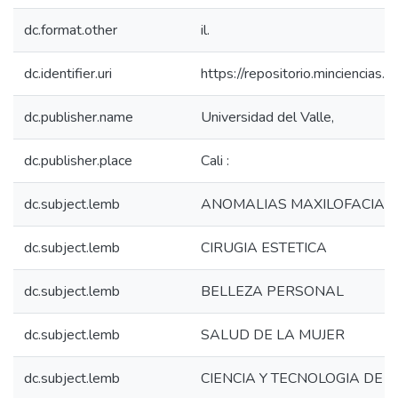
dc.format.other
il.
dc.identifier.uri
https://repositorio.minciencia
dc.publisher.name
Universidad del Valle,
dc.publisher.place
Cali :
dc.subject.lemb
ANOMALIAS MAXILOFACIAL
dc.subject.lemb
CIRUGIA ESTETICA
dc.subject.lemb
BELLEZA PERSONAL
dc.subject.lemb
SALUD DE LA MUJER
dc.subject.lemb
CIENCIA Y TECNOLOGIA DE 