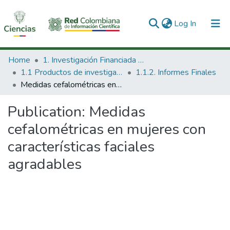
(current)
Log In
Communities & Collections
Home
1. Investigación Financiada con Recursos Públicos
1.1 Productos de investigación
1.1.2. Informes Finales
All of DSpace
Medidas cefalométricas en mujeres con características faciales agradables
Statistics
Publication:
Medidas
cefalométricas en mujeres con
características faciales
agradables