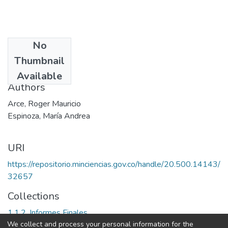
No
Date
Thumbnail
2001
Available
Authors
Arce, Roger Mauricio
Espinoza, María Andrea
URI
https://repositorio.minciencias.gov.co/handle/20.500.14143/
32657
Collections
1.1.2. Informes Finales
We collect and process your personal information for the