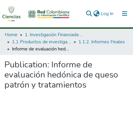
(current)
Log In
Communities & Collections
Home
1. Investigación Financiada con Recursos Públicos
1.1 Productos de investigación
1.1.2. Informes Finales
All of DSpace
Informe de evaluación hedónica de queso patrón y tratamientos
Statistics
Publication:
Informe de
evaluación hedónica de queso
patrón y tratamientos