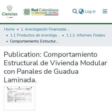
(current)
Log In
Communities & Collections
Home
1. Investigación Financiada con Recursos Públicos
1.1 Productos de investigación
1.1.2. Informes Finales
All of DSpace
Comportamiento Estructural de Vivienda Modular con Panales de Guadua Laminada.
Statistics
Publication:
Comportamiento
Estructural de Vivienda Modular
con Panales de Guadua
Laminada.