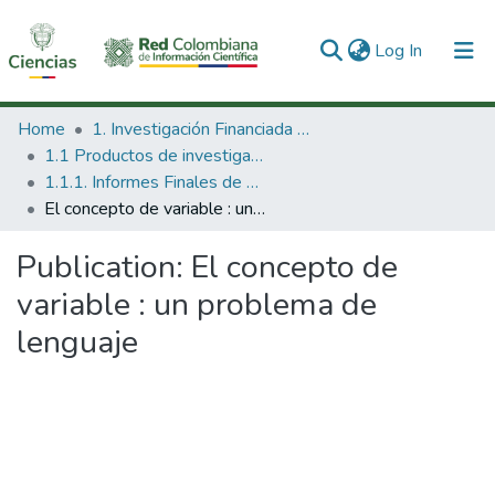
(current)
Log In
Communities & Collections
Home
1. Investigación Financiada con Recursos Públicos
1.1 Productos de investigación
All of DSpace
1.1.1. Informes Finales de Proyectos de Investigación
El concepto de variable : un problema de lenguaje
Statistics
Publication:
El concepto de
variable : un problema de
lenguaje