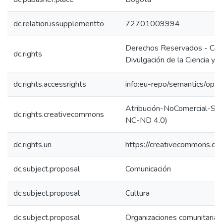
dc.relation.issupplementto
72701009994
Derechos Reservados - Corp
dc.rights
Divulgación de la Ciencia y 
dc.rights.accessrights
info:eu-repo/semantics/op
Atribución-NoComercial-SinD
dc.rights.creativecommons
NC-ND 4.0)
dc.rights.uri
https://creativecommons.org
dc.subject.proposal
Comunicación
dc.subject.proposal
Cultura
dc.subject.proposal
Organizaciones comunitarias