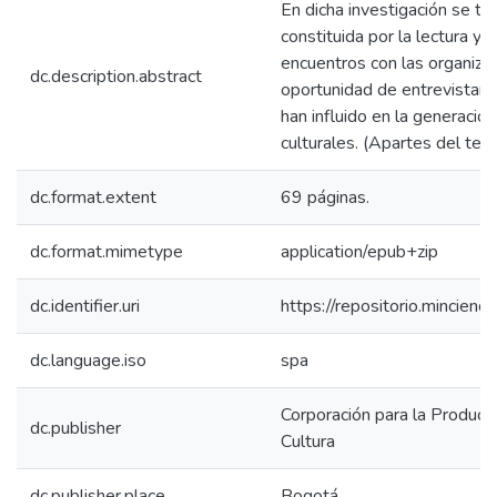
En dicha investigación se tu
constituida por la lectura y 
encuentros con las organiza
dc.description.abstract
oportunidad de entrevistar y
han influido en la generació
culturales. (Apartes del text
dc.format.extent
69 páginas.
dc.format.mimetype
application/epub+zip
dc.identifier.uri
https://repositorio.mincie
dc.language.iso
spa
Corporación para la Producci
dc.publisher
Cultura
dc.publisher.place
Bogotá