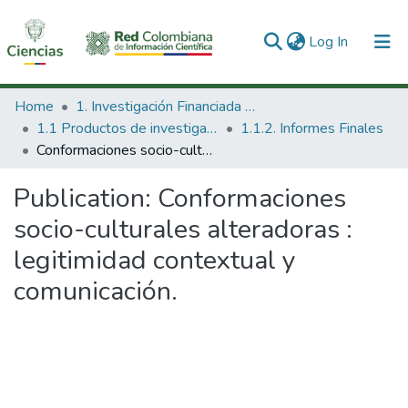
(current)
Log In
Communities & Collections
Home
1. Investigación Financiada con Recursos Públicos
1.1 Productos de investigación
1.1.2. Informes Finales
All of DSpace
Conformaciones socio-culturales alteradoras : legitimidad contextual y comunicación.
Statistics
Publication:
Conformaciones
socio-culturales alteradoras :
legitimidad contextual y
comunicación.