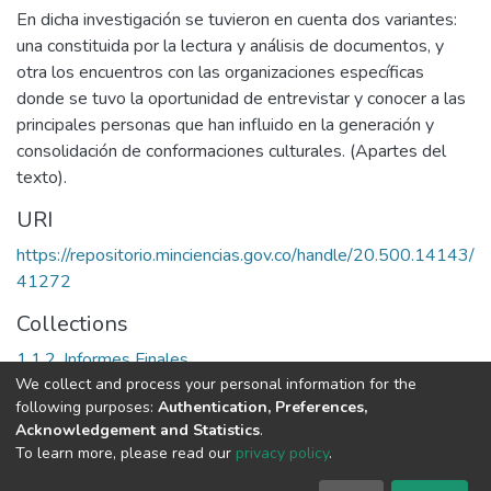
En dicha investigación se tuvieron en cuenta dos variantes:
una constituida por la lectura y análisis de documentos, y
otra los encuentros con las organizaciones específicas
donde se tuvo la oportunidad de entrevistar y conocer a las
principales personas que han influido en la generación y
consolidación de conformaciones culturales. (Apartes del
texto).
URI
https://repositorio.minciencias.gov.co/handle/20.500.14143/
41272
Collections
1.1.2. Informes Finales
We collect and process your personal information for the
following purposes:
Authentication, Preferences,
Full item page
Acknowledgement and Statistics
.
To learn more, please read our
privacy policy
.
DSpace software
copyright © 2002-2026
LYRASIS