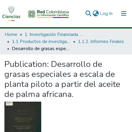
(current)
Log In
Communities & Collections
Home
1. Investigación Financiada con Recursos Públicos
1.1 Productos de investigación
1.1.2. Informes Finales
All of DSpace
Desarrollo de grasas especiales a escala de planta piloto a partir del aceite de palma africana.
Statistics
Publication:
Desarrollo de
grasas especiales a escala de
planta piloto a partir del aceite
de palma africana.