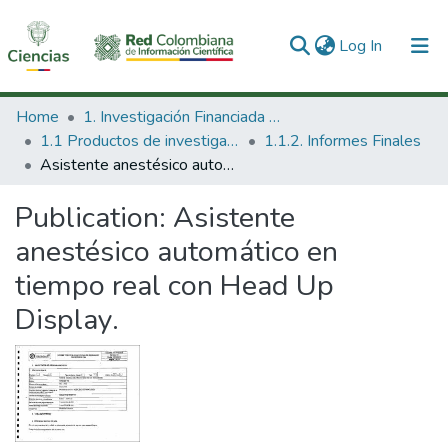
(current)
Log In
Communities & Collections
Home
1. Investigación Financiada con Recursos Públicos
1.1 Productos de investigación
1.1.2. Informes Finales
All of DSpace
Asistente anestésico automático en tiempo real con Head Up Display.
Statistics
Publication:
Asistente
anestésico automático en
tiempo real con Head Up
Display.