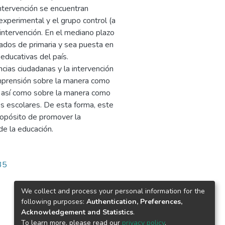
intervención se encuentran
 experimental y el grupo control (a
 intervención. En el mediano plazo
rados de primaria y sea puesta en
 educativas del país.
cias ciudadanas y la intervención
mprensión sobre la manera como
, así como sobre la manera como
es escolares. De esta forma, este
ropósito de promover la
de la educación.
35
We collect and process your personal information for the
following purposes:
Authentication, Preferences,
Acknowledgement and Statistics
.
To learn more, please read our
privacy policy
.