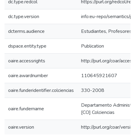
dc.type.redcol
https://purl.org/redcol/r
dc.type.version
info:eu-repo/semantics/p
dcterms.audience
Estudiantes, Profesores, 
dspace.entity.type
Publication
oaire.accessrights
http://purl.org/coar/acces
oaire.awardnumber
110645921607
oaire.funderidentifier.colciencias
330-2008
Departamento Administrati
oaire.fundername
[CO] Colciencias
oaire.version
http://purl.org/coar/ver