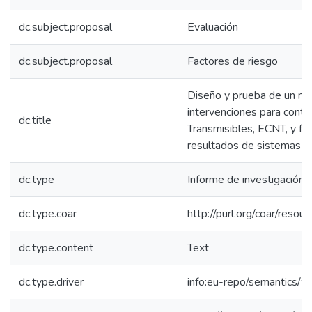
dc.subject.proposal
Evaluación
dc.subject.proposal
Factores de riesgo
Diseño y prueba de un mo
intervenciones para contr
dc.title
Transmisibles, ECNT, y fa
resultados de sistemas de 
dc.type
Informe de investigación
dc.type.coar
http://purl.org/coar/reso
dc.type.content
Text
dc.type.driver
info:eu-repo/semantics/w