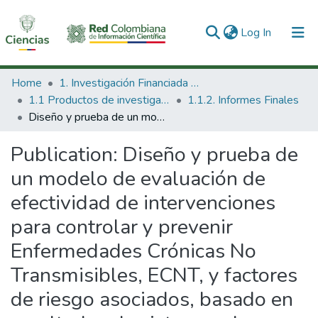
(current)
Log In
Communities & Collections
Home
1. Investigación Financiada con Recursos Públicos
1.1 Productos de investigación
1.1.2. Informes Finales
All of DSpace
Diseño y prueba de un modelo de evaluación de efectividad de intervenciones para controlar y prevenir Enfermedades Crónicas No Transmisibles, ECNT, y factores de riesgo asociados, basado en resultados de sistemas de vigilancia en salud pública.
Statistics
Publication:
Diseño y prueba de
un modelo de evaluación de
efectividad de intervenciones
para controlar y prevenir
Enfermedades Crónicas No
Transmisibles, ECNT, y factores
de riesgo asociados, basado en