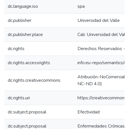
dc.language.iso
spa
dc.publisher
Universidad del Valle
dc.publisher.place
Cali: Universidad del Vall
dc.rights
Derechos Reservados - Un
dc.rights.accessrights
info:eu-repo/semantics/
Atribución-NoComercial-S
dc.rights.creativecommons
NC-ND 4.0)
dc.rights.uri
https://creativecommons.
dc.subject.proposal
Efectividad
dc.subject.proposal
Enfermedades Crónicas