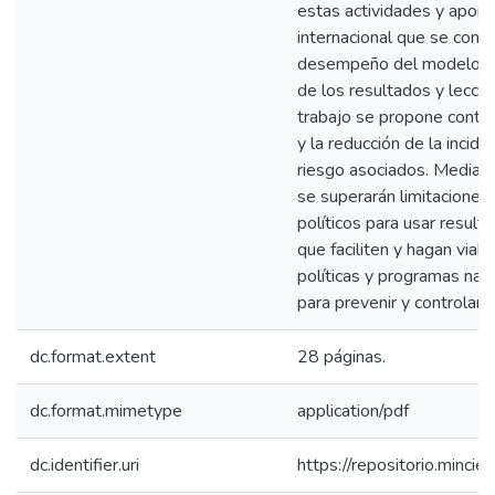
estas actividades y aport
internacional que se conf
desempeño del modelo en 
de los resultados y lecci
trabajo se propone contrib
y la reducción de la incid
riesgo asociados. Mediant
se superarán limitaciones
políticos para usar result
que faciliten y hagan viab
políticas y programas naci
para prevenir y controlar
dc.format.extent
28 páginas.
dc.format.mimetype
application/pdf
dc.identifier.uri
https://repositorio.minc