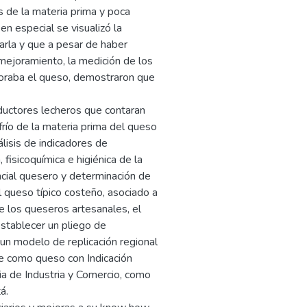
s de la materia prima y poca
n especial se visualizó la
arla y que a pesar de haber
mejoramiento, la medición de los
boraba el queso, demostraron que
ductores lecheros que contaran
frío de la materia prima del queso
álisis de indicadores de
 fisicoquímica e higiénica de la
cial quesero y determinación de
 queso típico costeño, asociado a
e los queseros artesanales, el
establecer un pliego de
un modelo de replicación regional
nte como queso con Indicación
ia de Industria y Comercio, como
á.