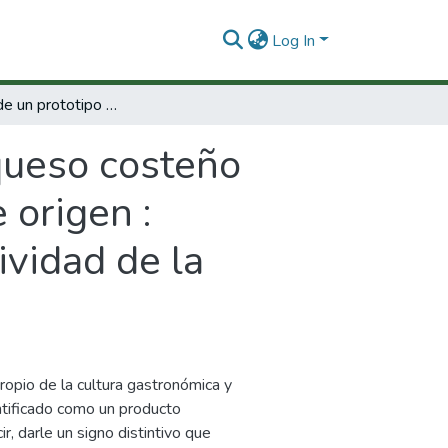
Log In
Desarrollo de un prototipo de queso costeño colombiano con proyección a vinculación de origen : alternativa de mejoramiento de la competitividad de la cadena láctea.
queso costeño
 origen :
ividad de la
opio de la cultura gastronómica y
entificado como un producto
r, darle un signo distintivo que