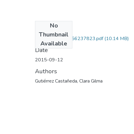
No
Files
Thumbnail
Copia de 120956237823.pdf
(10.14 MB)
Available
Date
2015-09-12
Authors
Gutiérrez Castañeda, Clara Gilma