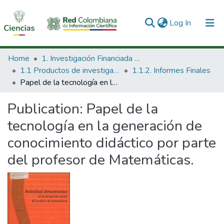
(current)
Log In
Communities & Collections
Home
1. Investigación Financiada con Recursos Públicos
1.1 Productos de investigación
1.1.2. Informes Finales
All of DSpace
Papel de la tecnología en la generación de conocimiento didáctico por parte del profesor de Matemáticas.
Statistics
Publication:
Papel de la
tecnología en la generación de
conocimiento didáctico por parte
del profesor de Matemáticas.