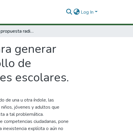
Log In
Paidópolis : propuesta radial para generar ambientes y dinamizar procesos de desarrollo de competencias ciudadanas en las instituciones escolares.
ara generar
llo de
es escolares.
o de una u otra índole, las
 niños, jóvenes y adultos que
a a tal problemática.
de competencias ciudadanas, pone
 inexistencia explícita o aún no