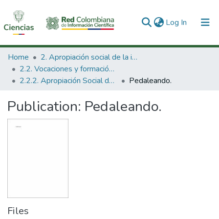
(current)
Log In
Communities & Collections
Home
2. Apropiación social de la información en Ciencia Tecnología e Innovación
2.2. Vocaciones y formación de la CTeI
All of DSpace
2.2.2. Apropiación Social del Conocimiento
Pedaleando.
Statistics
Publication:
Pedaleando.
Files