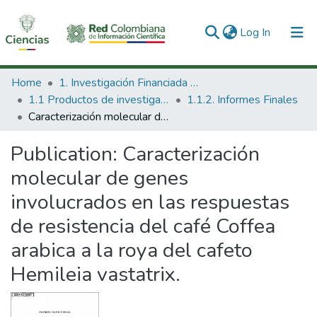
(current)
Log In
Communities & Collections
Home
1. Investigación Financiada con Recursos Públicos
1.1 Productos de investigación
1.1.2. Informes Finales
All of DSpace
Caracterización molecular de genes involucrados en las respuestas de resistencia del café Coffea arabica a la roya del cafeto Hemileia vastatrix.
Statistics
Publication:
Caracterización
molecular de genes
involucrados en las respuestas
de resistencia del café Coffea
arabica a la roya del cafeto
Hemileia vastatrix.