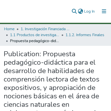
(current)
Log In
Communities & Collections
Home
1. Investigación Financiada con Recursos Públicos
1.1 Productos de investigación
1.1.2. Informes Finales
All of DSpace
Propuesta pedagógico-didáctica para el desarrollo de habilidades de comprensión lectora de textos expositivos, y apropiación de nociones básicas en el área de ciencias naturales en adolescentes con síndrome de Down, desde una perspectiva psicolingüística
Statistics
Publication:
Propuesta
pedagógico-didáctica para el
desarrollo de habilidades de
comprensión lectora de textos
expositivos, y apropiación de
nociones básicas en el área de
ciencias naturales en