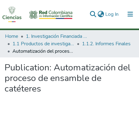
(current)
Log In
Communities & Collections
Home
1. Investigación Financiada con Recursos Públicos
1.1 Productos de investigación
1.1.2. Informes Finales
All of DSpace
Automatización del proceso de ensamble de catéteres
Statistics
Publication:
Automatización del
proceso de ensamble de
catéteres