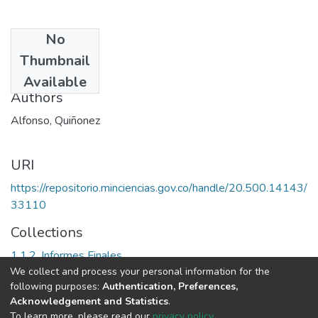
No
Date
Thumbnail
2005
Available
Authors
Alfonso, Quiñonez
URI
https://repositorio.minciencias.gov.co/handle/20.500.14143/
33110
Collections
1.1.2. Informes Finales
We collect and process your personal information for the
following purposes:
Authentication, Preferences,
Full item page
Acknowledgement and Statistics
.
To learn more, please read our
privacy policy
.