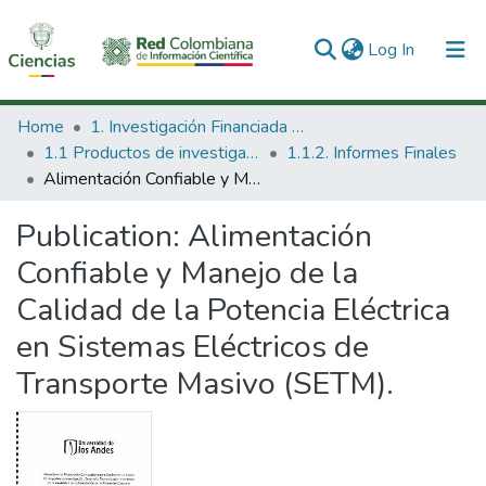
(current)
Log In
Communities & Collections
Home
1. Investigación Financiada con Recursos Públicos
1.1 Productos de investigación
1.1.2. Informes Finales
All of DSpace
Alimentación Confiable y Manejo de la Calidad de la Potencia Eléctrica en Sistemas Eléctricos de Transporte Masivo (SETM).
Statistics
Publication:
Alimentación
Confiable y Manejo de la
Calidad de la Potencia Eléctrica
en Sistemas Eléctricos de
Transporte Masivo (SETM).