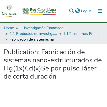
(current)
Log In
Communities & Collections
Home
1. Investigación Financiada con Recursos Públicos
1.1 Productos de investigación
1.1.2. Informes Finales
All of DSpace
Fabricación de sistemas nano-estructurados de Hg(1x)Cd(x)Se por pulso láser de corta duración
Statistics
Publication:
Fabricación de
sistemas nano-estructurados de
Hg(1x)Cd(x)Se por pulso láser
de corta duración