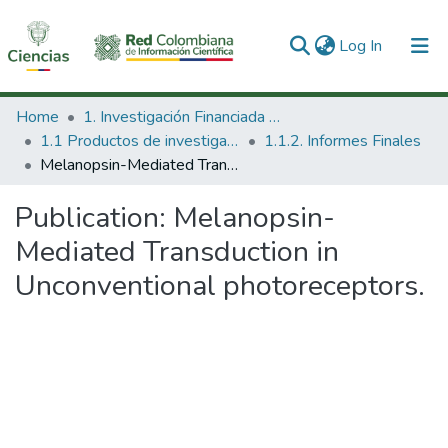
(current)
Log In
Communities & Collections
Home
1. Investigación Financiada con Recursos Públicos
1.1 Productos de investigación
1.1.2. Informes Finales
All of DSpace
Melanopsin-Mediated Transduction in Unconventional photoreceptors.
Statistics
Publication:
Melanopsin-
Mediated Transduction in
Unconventional photoreceptors.