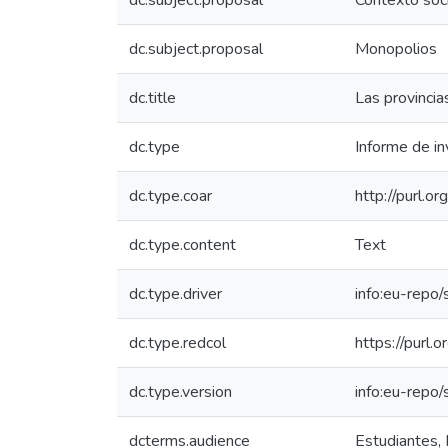
dc.subject.proposal
Contexto soci
dc.subject.proposal
Monopolios
dc.title
Las provinci
dc.type
Informe de in
dc.type.coar
http://purl.o
dc.type.content
Text
dc.type.driver
info:eu-repo
dc.type.redcol
https://purl.
dc.type.version
info:eu-repo
dcterms.audience
Estudiantes, 