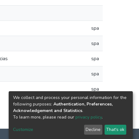
spa
spa
cias
spa
spa
spa
We collect and process your personal information for the
following purposes:
Authentication, Preferences,
Acknowledgement and Statistics
.
To learn more, please read our
privacy policy
.
Customize
Decline
That's ok