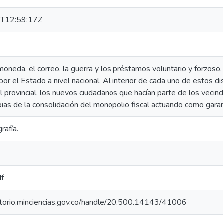
T12:59:17Z
 moneda, el correo, la guerra y los préstamos voluntario y forzos
 por el Estado a nivel nacional. Al interior de cada uno de estos d
l provincial, los nuevos ciudadanos que hacían parte de los vecind
pias de la consolidación del monopolio fiscal actuando como gara
rafía.
df
sitorio.minciencias.gov.co/handle/20.500.14143/41006