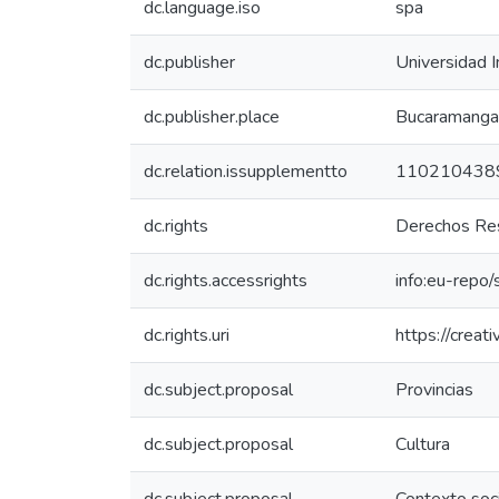
dc.language.iso
spa
dc.publisher
Universidad I
dc.publisher.place
Bucaramanga:
dc.relation.issupplementto
110210438
dc.rights
Derechos Res
dc.rights.accessrights
info:eu-repo
dc.rights.uri
https://crea
dc.subject.proposal
Provincias
dc.subject.proposal
Cultura