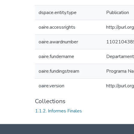
dspace.entity.type
Publication
oaire.accessrights
http://purl.o
oaire.awardnumber
110210438
oaire.fundername
Departamento 
oaire.fundingstream
Programa Nac
oaire.version
http://purl.
Collections
1.1.2. Informes Finales