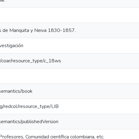
al
as de Mariquita y Neiva 1830-1857.
vestigación
rg/coar/resource_type/c_18ws
/semantics/book
org/redcol/resource_type/LIB
/semantics/publishedVersion
Profesores, Comunidad científica colombiana, etc.