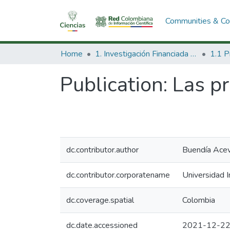
Communities & Col
Home
1. Investigación Financiada con Recursos Públicos
Publication:
Las p
dc.contributor.author
Buendía Acev
dc.contributor.corporatename
Universidad I
dc.coverage.spatial
Colombia
dc.date.accessioned
2021-12-22