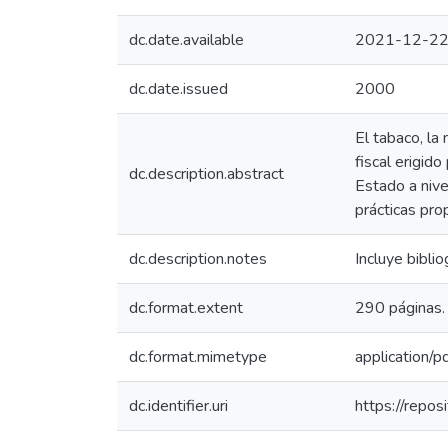
dc.date.available
2021-12-22
dc.date.issued
2000
El tabaco, la
fiscal erigido
dc.description.abstract
Estado a nive
prácticas pro
dc.description.notes
Incluye bibliog
dc.format.extent
290 páginas.
dc.format.mimetype
application/p
dc.identifier.uri
https://repo