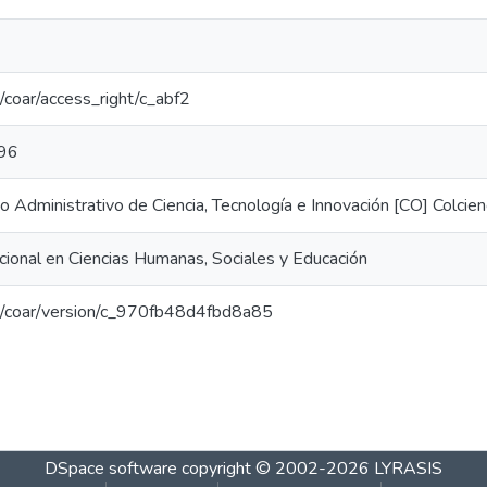
rg/coar/access_right/c_abf2
96
Administrativo de Ciencia, Tecnología e Innovación [CO] Colcien
ional en Ciencias Humanas, Sociales y Educación
org/coar/version/c_970fb48d4fbd8a85
DSpace software
copyright © 2002-2026
LYRASIS